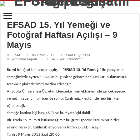
EFSAD 15. Yıl Yemeği ve
Fotoğraf Haftası Açılışı – 9
Mayıs
EFSAD
06 Mayıs 2011
Efsad Duyurusu
EFSAD
yorumlar kapalı
429 Görüntülenme
15.
Yıl
Bu yıl fotoğraf haftamızın açılışını
“EFSAD 15. Yıl Yemeği”
ile yapıyoruz.
Yemeği
ve
Yemeğimizde ayrıca EFSAD’ın bugünlere gelmesinde katkıları bulunanlara
Fotoğraf
Haftası
teşekkür plaketlerimizi takdim edeceğiz.
Açılışı
Anadolu Üniversitesi Öğretim Elemanları yemekhanesinde gerçekleşecek
–
9
yemeğimiz zengin bir içeriğe sahip. Canlı müzik eşliğinde hep birlikte
Mayıs
için
eğleneceğiz.
Yemeğe katılım kişi başı 45 TL ve bu fiyata içki dahil.
Bir arada 15. Yılımızı kutlayacağımız bu güzel geceye katılımınız bizleri
sevindirecektir. Katılmak istiyorsanız lütfen EFSAD’ı arayın.
Tarih : 9 Mayıs 2011 Saat :20:00