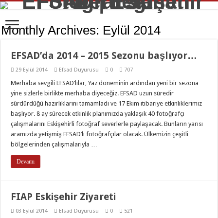
Monthly Archives:
Eylül 2014
EFSAD’da 2014 – 2015 Sezonu başlıyor…
29 Eylül 2014
Efsad Duyurusu
0
707
Merhaba sevgili EFSAD’lılar, Yaz döneminin ardından yeni bir sezona
yine sizlerle birlikte merhaba diyeceğiz. EFSAD uzun süredir
sürdürdüğü hazırlıklarını tamamladı ve 17 Ekim itibariye etkinliklerimiz
başlıyor. 8 ay sürecek etkinlik planımızda yaklaşık 40 fotoğrafçı
çalışmalarını Eskişehirli fotoğraf severlerle paylaşacak. Bunların yarısı
aramızda yetişmiş EFSAD’lı fotoğrafçılar olacak. Ülkemizin çeşitli
bölgelerinden çalışmalarıyla …
Devamı
FIAP Eskişehir Ziyareti
03 Eylül 2014
Efsad Duyurusu
0
521