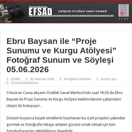
Ebru Baysan ile “Proje
Sunumu ve Kurgu Atölyesi”
Fotoğraf Sunum ve Söyleşi
05.06.2026
EFSAD
02 Haziran 2026
Fotoğraf Gösterisi
Yorum yaz
35 Görüntülenme
5 Haziran Cuma akşamı Özdilek Sanat Merkezi’nde saat 18:30 da Ebru
Baysan ile Proje Sunumu ve Kurgu Atölyesi katılımcılarının çalışmaları
izleyici ile buluşuyor.
Dönem boyunca büyük emeklerle hazırlanan bu özel projeleri yakından
görmek ve fotoğrafın hikaye anlatım gücüne ortak olmak için tüm
fotoğrafseverler etkinliğimize davetlidir.