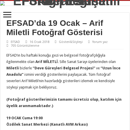
EFSAD’da 19 Ocak – Arif
Miletli Fotoğraf Gösterisi
EFSAD
16 Ocak 2018
Gösteri&Söyleşi
Yorum yaz
705 Görüntülenme
EFSAD’ın bu haftaki konuğu gezi ve belgesel fotoğrafçılığıyla
ilgilenmekte olan
Arif MİLETLİ
. Sille Sanat Sarayı üyelerinden olan
Miletli
bizlerle
“Deve Güreşleri Belgesel Projesi”
ve
“Uzun İnce
Anadolu”
ismini verdiği gösterilerini paylaşacak. Tüm fotoğraf
severleri Arif Miletli’nin hazırladığı gösterileri izlemek ve kendisiyle
söyleşi yapmak için bekliyoruz.
(Fotoğraf gösterilerimizin tamamı ücretsiz olup, katılım için
üyelik aranmamaktadır.)
19 OCAK Cuma 19:00
Özdilek Sanat Merkezi (Kanatlı AVM Arkası)