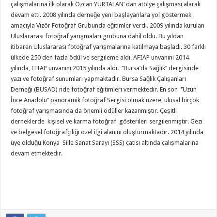
çalışmalarına ilk olarak Özcan YURTALAN’ dan atölye çalışması alarak
devam etti. 2008 yılında derneğe yeni başlayanlara yol göstermek
amacıyla Vizör Fotoğraf Grubunda eğitimler verdi. 2009 yılında kurulan
Uluslararası fotoğraf yarışmaları grubuna dahil oldu. Bu yıldan
itibaren Uluslararası fotoğraf yarışmalarına katılmaya başladı. 30 farklı
ülkede 250 den fazla ödül ve sergileme aldı. AFIAP unvanını 2014
yılında, EFIAP unvanını 2015 yılında aldı. ‘’Bursa’da Sağlık’’ dergisinde
yazı ve fotoğraf sunumları yapmaktadır. Bursa Sağlık Çalışanları
Derneği (BUSAD) nde fotoğraf eğitimleri vermektedir. En son ‘’Uzun
İnce Anadolu’’ panoramik fotoğraf Sergisi olmak üzere, ulusal birçok
fotoğraf yarışmasında da önemli ödüller kazanmıştır. Çeşitli
derneklerde kişisel ve karma fotoğraf gösterileri sergilenmiştir. Gezi
ve belgesel fotoğrafçılığı özel ilgi alanını oluşturmaktadır. 2014 yılında
üye olduğu Konya Sille Sanat Sarayı (SSS) çatısı altında çalışmalarına
devam etmektedir.