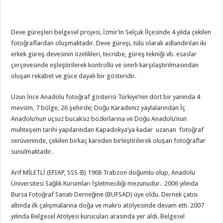
Deve güreşleri belgesel projesi, İzmir’in Selçuk İlçesinde 4 yılda çekilen
fotoğraflardan oluşmaktadır. Deve güreşi, tülü olarak adlandırılan iki
erkek güreş devesinin özelikleri, tecrübe, güreş tekniği vb. esaslar
çerçevesinde eşleştirilerek kontrollü ve sınırlı karşılaştırılmasından
oluşan rekabet ve güce dayalı bir gösteridir.
Uzun İnce Anadolu fotoğraf gösterisi Türkiye’nin dört bir yanında 4
mevsim, 7 bölge, 26 şehirde; Doğu Karadeniz yaylalarından İç
Anadolu’nun uçsuz bucaksız bozkırlarına ve Doğu Anadolu’nun
muhteşem tarihi yapılarından Kapadokya’ya kadar uzanan fotoğraf
serüveninde, çekilen birkaç kareden birleştirilerek oluşan fotoğraflar
sunulmaktadır.
Arif MİLETLİ (EFIAP, SSS-B) 1968 Trabzon doğumlu olup, Anadolu
Üniversitesi Sağlık Kurumları İşletmeciliği mezunudur. 2006 yılında
Bursa Fotoğraf Sanatı Derneğine (BUFSAD) üye oldu. Dernek çatısı
altında ilk çalışmalarına doğa ve makro atölyesinde devam etti. 2007
yılında Belgesel Atölyesi kurucuları arasında yer aldı. Belgesel