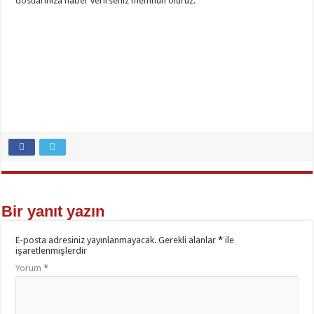
dostlarınıza haber verirseniz memnun oluruz.
Bir yanıt yazın
E-posta adresiniz yayınlanmayacak.
Gerekli alanlar
*
ile
işaretlenmişlerdir
Yorum
*