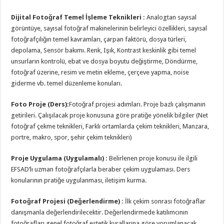
Dijital Fotoğraf Temel İşleme Teknikleri :
Analogtan sayısal
görüntüye, sayısal fotoğraf makinelerinin belirleyici özellikleri, sayısal
fotoğrafçılığın temel kavramları, çarpan faktörü, dosya türleri,
depolama, Sensör bakımı. Renk, Işık, Kontrast keskinlik gibi temel
unsurların kontrolü, ebat ve dosya boyutu değiştirme, Döndürme,
fotoğraf üzerine, resim ve metin ekleme, çerçeve yapma, noise
giderme vb. temel düzenleme konuları.
Foto Proje (Ders):
Fotoğraf projesi adımları. Proje bazlı çalışmanın
getirileri. Çalışılacak proje konusuna göre pratiğe yönelik bilgiler (Net
fotoğraf çekme teknikleri, Farklı ortamlarda çekim teknikleri, Manzara,
portre, makro, spor, şehir çekim teknikleri)
Proje Uygulama (Uygulamalı)
:
Belirlenen proje konusu ile ilgili
EFSAD’lı uzman fotoğrafçılarla beraber çekim uygulaması. Ders
konularının pratiğe uygulanması, iletişim kurma.
Fotoğraf Projesi (Değerlendirme)
:
İlk çekim sonrası fotoğraflar
danışmanla değerlendirilecektir. Değerlendirmede katılımcının
fotoğrafları genel fotoğraf estetik kurallarına göre yorumlanacak