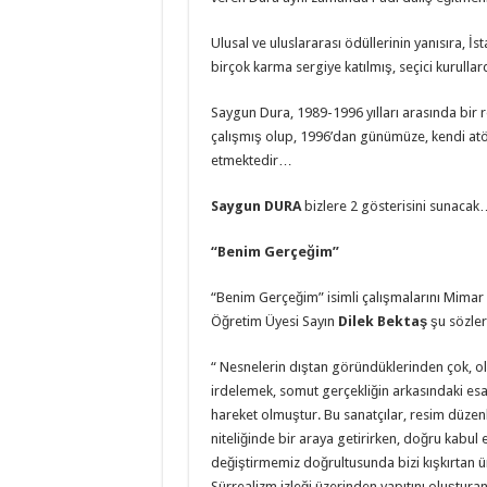
Ulusal ve uluslararası ödüllerinin yanısıra, İ
birçok karma sergiye katılmış, seçici kurullar
Saygun Dura, 1989-1996 yılları arasında bir 
çalışmış olup, 1996’dan günümüze, kendi at
etmektedir…
Saygun DURA
bizlere 2 gösterisini sunacak
“Benim Gerçeğim”
“Benim Gerçeğim” isimli çalışmalarını Mimar 
Öğretim Üyesi Sayın
Dilek Bektaş
şu sözler
“ Nesnelerin dıştan göründüklerinden çok, old
irdelemek, somut gerçekliğin arkasındaki esas 
hareket olmuştur. Bu sanatçılar, resim düze
niteliğinde bir araya getirirken, doğru kabul 
değiştirmemiz doğrultusunda bizi kışkırtan ü
Sürrealizm izleği üzerinden yapıtını oluştu