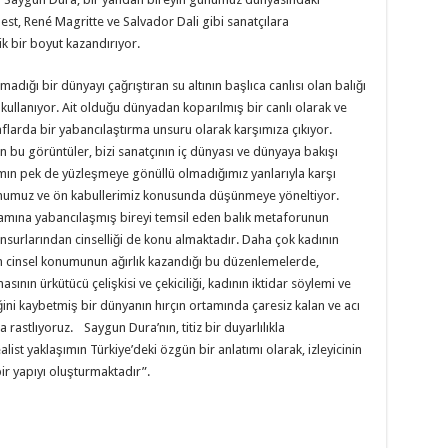
t, René Magritte ve Salvador Dali gibi sanatçılara
k bir boyut kazandırıyor.
dığı bir dünyayı çağrıştıran su altının başlıca canlısı olan balığı
llanıyor. Ait olduğu dünyadan koparılmış bir canlı olarak ve
flarda bir yabancılaştırma unsuru olarak karşımıza çıkıyor.
yen bu görüntüler, bizi sanatçının iç dünyası ve dünyaya bakışı
amın pek de yüzleşmeye gönüllü olmadığımız yanlarıyla karşı
umumuz ve ön kabullerimiz konusunda düşünmeye yöneltiyor.
amına yabancılaşmış bireyi temsil eden balık metaforunun
surlarından cinselliği de konu almaktadır. Daha çok kadının
ın cinsel konumunun ağırlık kazandığı bu düzenlemelerde,
ının ürkütücü çelişkisi ve çekiciliği, kadının iktidar söylemi ve
ğini kaybetmiş bir dünyanın hırçın ortamında çaresiz kalan ve acı
astlıyoruz. Saygun Dura’nın, titiz bir duyarlılıkla
alist yaklaşımın Türkiye’deki özgün bir anlatımı olarak, izleyicinin
ir yapıyı oluşturmaktadır”.