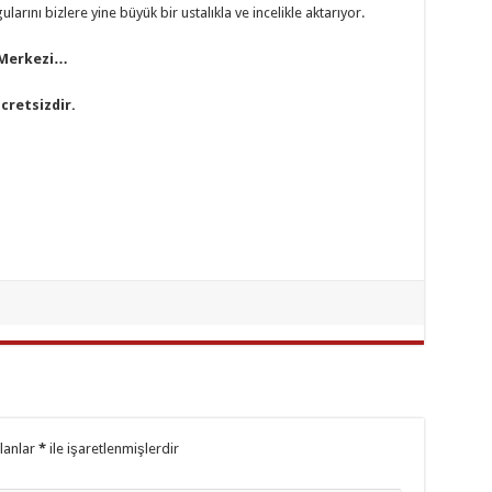
ularını bizlere yine büyük bir ustalıkla ve incelikle aktarıyor.
 Merkezi…
cretsizdir.
alanlar
*
ile işaretlenmişlerdir