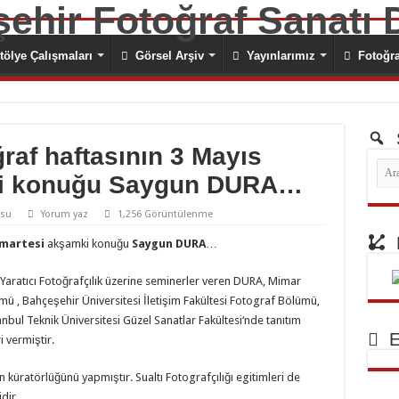
ölye Çalışmaları
Görsel Arşiv
Yayınlarımız
Fotoğraf
S
raf haftasının 3 Mayıs
ki konuğu Saygun DURA…
usu
Yorum yaz
1,256 Görüntülenme
E
umartesi
akşamki konuğu
Saygun DURA
…
e Yaratıcı Fotoğrafçılık üzerine seminerler veren DURA, Mimar
mü , Bahçeşehir Üniversitesi İletişim Fakültesi Fotograf Bölümü,
bul Teknik Üniversitesi Güzel Sanatlar Fakültesi‘nde tanıtım
E
i vermiştir.
ın küratörlüğünü yapmıştır. Sualtı Fotografçılığı egitimleri de
dir.