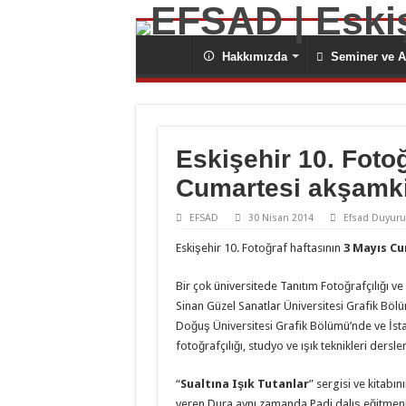
Hakkımızda
Seminer ve At
Eskişehir 10. Fotoğ
Cumartesi akşam
EFSAD
30 Nisan 2014
Efsad Duyur
Eskişehir 10. Fotoğraf haftasının
3 Mayıs C
Bir çok üniversitede Tanıtım Fotoğrafçılığı v
Sinan Güzel Sanatlar Üniversitesi Grafik Bölü
Doğuş Üniversitesi Grafik Bölümü’nde ve İstan
fotoğrafçılığı, studyo ve ışık teknikleri dersler
“
Sualtına Işık Tutanlar
” sergisi ve kitabın
veren Dura aynı zamanda Padi dalış eğitmeni