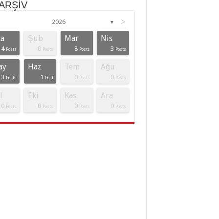
RŞİV
>
2026
▼
a
Şub
Mar
Nis
4
0
8
3
Posts
Posts
Posts
Posts
ay
Haz
Tem
Ağu
3
1
0
0
Posts
Post
Posts
Posts
l
Eki
Kas
Ara
0
0
0
0
Posts
Posts
Posts
Posts