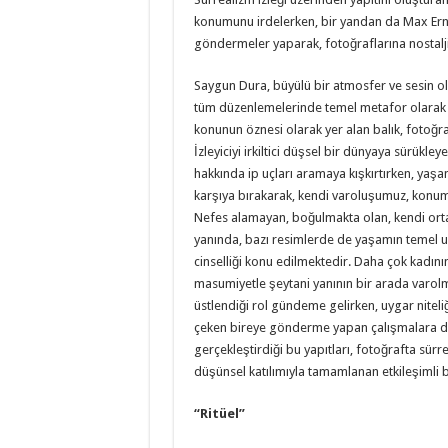
konumunu irdelerken, bir yandan da Max Ernes
göndermeler yaparak, fotoğraflarına nostalji
Saygun Dura, büyülü bir atmosfer ve sesin olma
tüm düzenlemelerinde temel metafor olarak ku
konunun öznesi olarak yer alan balık, fotoğra
İzleyiciyi irkiltici düşsel bir dünyaya sürükle
hakkında ip uçları aramaya kışkırtırken, yaş
karşıya bırakarak, kendi varoluşumuz, kon
Nefes alamayan, boğulmakta olan, kendi ort
yanında, bazı resimlerde de yaşamın temel un
cinselliği konu edilmektedir. Daha çok kadın
masumiyetle şeytani yanının bir arada varolmas
üstlendiği rol gündeme gelirken, uygar niteli
çeken bireye gönderme yapan çalışmalara da r
gerçekleştirdiği bu yapıtları, fotoğrafta sürre
düşünsel katılımıyla tamamlanan etkileşimli b
“Ritüel”