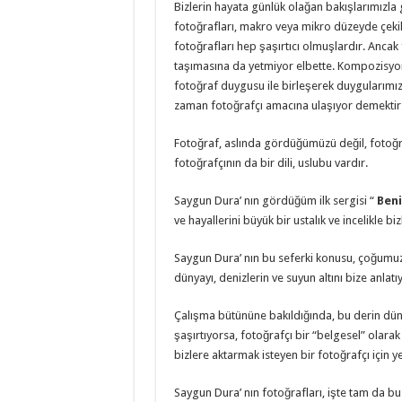
Bizlerin hayata günlük olağan bakışlarımızl
fotoğrafları, makro veya mikro düzeyde çek
fotoğrafları hep şaşırtıcı olmuşlardır. Ancak 
taşımasına da yetmiyor elbette. Kompozisyonun,
fotoğraf duygusu ile birleşerek duygularımızı
zaman fotoğrafçı amacına ulaşıyor demektir
Fotoğraf, aslında gördüğümüzü değil, fotoğra
fotoğrafçının da bir dili, uslubu vardır.
Saygun Dura’ nın gördüğüm ilk sergisi “
Ben
ve hayallerini büyük bir ustalık ve incelikle bi
Saygun Dura’ nın bu seferki konusu, çoğumu
dünyayı, denizlerin ve suyun altını bize anlatı
Çalışma bütününe bakıldığında, bu derin dün
şaşırtıyorsa, fotoğrafçı bir “belgesel” olara
bizlere aktarmak isteyen bir fotoğrafçı için yet
Saygun Dura’ nın fotoğrafları, işte tam da bu